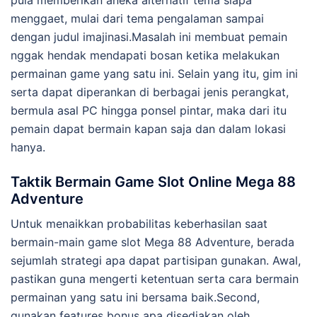
menggaet, mulai dari tema pengalaman sampai
dengan judul imajinasi.Masalah ini membuat pemain
nggak hendak mendapati bosan ketika melakukan
permainan game yang satu ini. Selain yang itu, gim ini
serta dapat diperankan di berbagai jenis perangkat,
bermula asal PC hingga ponsel pintar, maka dari itu
pemain dapat bermain kapan saja dan dalam lokasi
hanya.
Taktik Bermain Game Slot Online Mega 88
Adventure
Untuk menaikkan probabilitas keberhasilan saat
bermain-main game slot Mega 88 Adventure, berada
sejumlah strategi apa dapat partisipan gunakan. Awal,
pastikan guna mengerti ketentuan serta cara bermain
permainan yang satu ini bersama baik.Second,
gunakan features bonus apa disediakan oleh