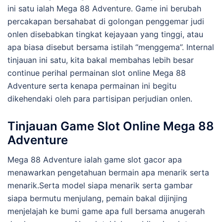
ini satu ialah Mega 88 Adventure. Game ini berubah
percakapan bersahabat di golongan penggemar judi
onlen disebabkan tingkat kejayaan yang tinggi, atau
apa biasa disebut bersama istilah “menggema”. Internal
tinjauan ini satu, kita bakal membahas lebih besar
continue perihal permainan slot online Mega 88
Adventure serta kenapa permainan ini begitu
dikehendaki oleh para partisipan perjudian onlen.
Tinjauan Game Slot Online Mega 88
Adventure
Mega 88 Adventure ialah game slot gacor apa
menawarkan pengetahuan bermain apa menarik serta
menarik.Serta model siapa menarik serta gambar
siapa bermutu menjulang, pemain bakal dijinjing
menjelajah ke bumi game apa full bersama anugerah