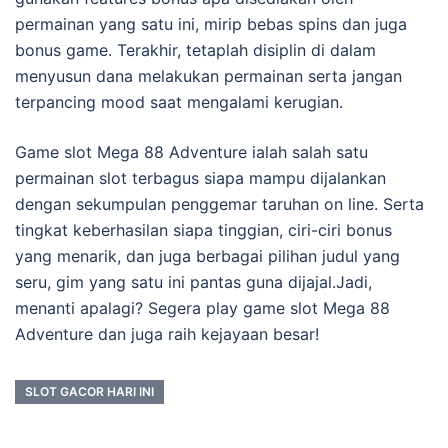
permainan yang satu ini, mirip bebas spins dan juga
bonus game. Terakhir, tetaplah disiplin di dalam
menyusun dana melakukan permainan serta jangan
terpancing mood saat mengalami kerugian.
Game slot Mega 88 Adventure ialah salah satu
permainan slot terbagus siapa mampu dijalankan
dengan sekumpulan penggemar taruhan on line. Serta
tingkat keberhasilan siapa tinggian, ciri-ciri bonus
yang menarik, dan juga berbagai pilihan judul yang
seru, gim yang satu ini pantas guna dijajal.Jadi,
menanti apalagi? Segera play game slot Mega 88
Adventure dan juga raih kejayaan besar!
SLOT GACOR HARI INI