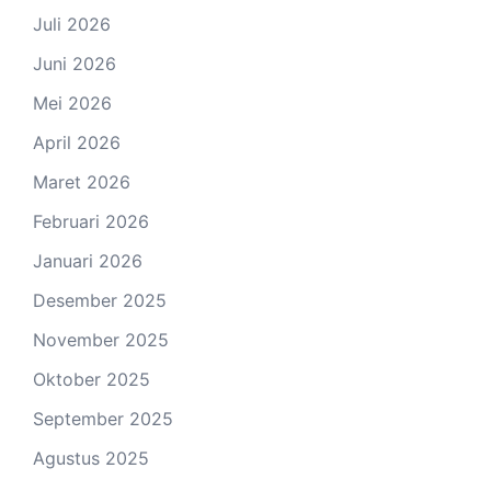
Juli 2026
Juni 2026
Mei 2026
April 2026
Maret 2026
Februari 2026
Januari 2026
Desember 2025
November 2025
Oktober 2025
September 2025
Agustus 2025