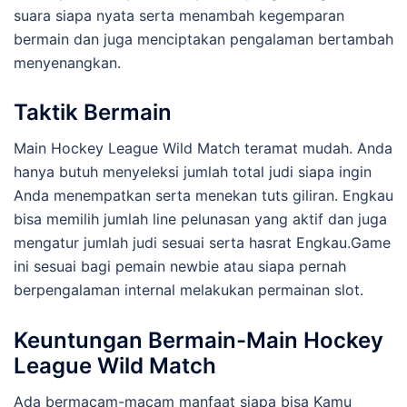
suara siapa nyata serta menambah kegemparan
bermain dan juga menciptakan pengalaman bertambah
menyenangkan.
Taktik Bermain
Main Hockey League Wild Match teramat mudah. Anda
hanya butuh menyeleksi jumlah total judi siapa ingin
Anda menempatkan serta menekan tuts giliran. Engkau
bisa memilih jumlah line pelunasan yang aktif dan juga
mengatur jumlah judi sesuai serta hasrat Engkau.Game
ini sesuai bagi pemain newbie atau siapa pernah
berpengalaman internal melakukan permainan slot.
Keuntungan Bermain-Main Hockey
League Wild Match
Ada bermacam-macam manfaat siapa bisa Kamu