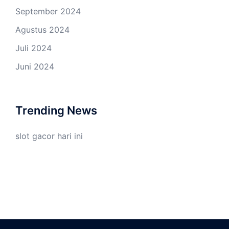
September 2024
Agustus 2024
Juli 2024
Juni 2024
Trending News
slot gacor hari ini