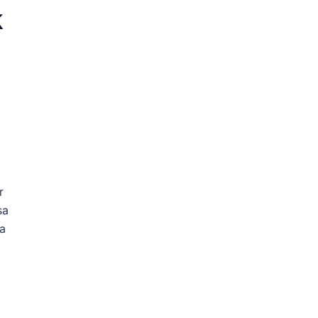
k
r
sa
ya