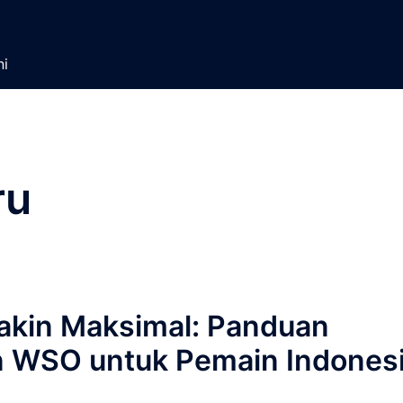
ni
ru
Makin Maksimal: Panduan
n WSO untuk Pemain Indones