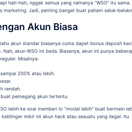
. Tapi hati-hati, nggak semua yang namanya “WSO” itu sama.
 marketing. Jadi, penting banget buat paham seluk-belukn
ngan Akun Biasa
ti tahu akun standar biasanya cuma dapet bonus deposit keci
 Nah, akun WSO ini beda. Biasanya, akun ini punya bebera
eguler. Misalnya:
 sampai 200% atau lebih.
besar.
ih rendah.
 buat pemegang akun tertentu.
SO lebih ke soal memberi lo “modal lebih” buat bermain le
keblinger mikir ini akun hack atau sesuatu yang ilegal. Itu