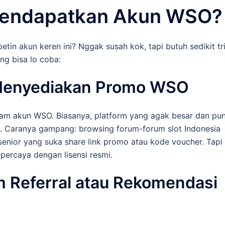
Mendapatkan Akun WSO?
tin akun keren ini? Nggak susah kok, tapi butuh sedikit tr
ng bisa lo coba:
g Menyediakan Promo WSO
am akun WSO. Biasanya, platform yang agak besar dan pu
. Caranya gampang: browsing forum-forum slot Indonesia
senior yang suka share link promo atau kode voucher. Tapi
rpercaya dengan lisensi resmi.
m Referral atau Rekomendasi