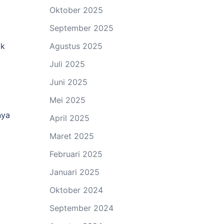
Oktober 2025
September 2025
ik
Agustus 2025
Juli 2025
Juni 2025
Mei 2025
nya
April 2025
Maret 2025
Februari 2025
Januari 2025
Oktober 2024
September 2024