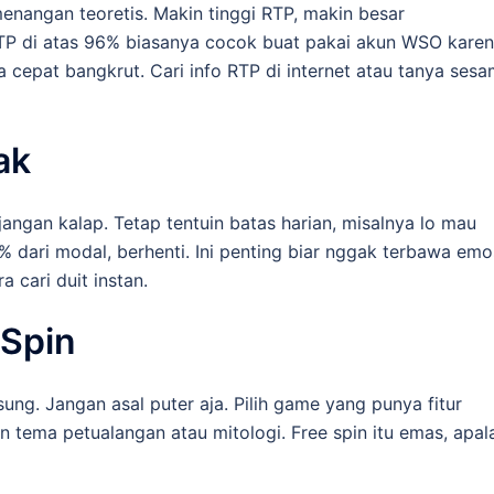
enangan teoretis. Makin tinggi RTP, makin besar
TP di atas 96% biasanya cocok buat pakai akun WSO kare
 cepat bangkrut. Cari info RTP di internet atau tanya ses
ak
ngan kalap. Tetap tentuin batas harian, misalnya lo mau
 dari modal, berhenti. Ini penting biar nggak terbawa emos
a cari duit instan.
 Spin
ng. Jangan asal puter aja. Pilih game yang punya fitur
 tema petualangan atau mitologi. Free spin itu emas, apal