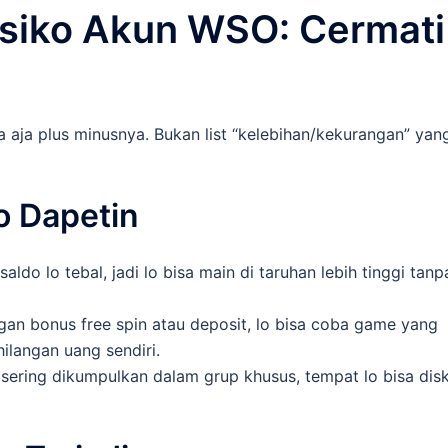
siko Akun WSO: Cermati
pa aja plus minusnya. Bukan list “kelebihan/kekurangan” yan
Lo Dapetin
aldo lo tebal, jadi lo bisa main di taruhan lebih tinggi tanp
an bonus free spin atau deposit, lo bisa coba game yang
ilangan uang sendiri.
ering dikumpulkan dalam grup khusus, tempat lo bisa disk