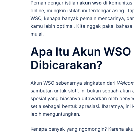
Pernah dengar istilah
akun wso
di komunitas 
online, mungkin istilah ini terdengar asing. Ta
WSO, kenapa banyak pemain mencarinya, da
kamu lebih optimal. Kita nggak pakai bahasa 
mulai.
Apa Itu Akun WSO
Dibicarakan?
Akun WSO sebenarnya singkatan dari
Welcom
sambutan untuk slot”. Ini bukan sebuah akun 
spesial yang biasanya ditawarkan oleh penye
setia sebagai bentuk apresiasi. Ibaratnya, in
lebih menguntungkan.
Kenapa banyak yang ngomongin? Karena akun 