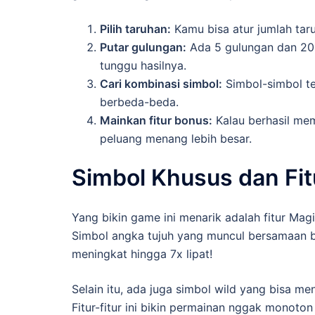
Pilih taruhan:
Kamu bisa atur jumlah taru
Putar gulungan:
Ada 5 gulungan dan 20 
tunggu hasilnya.
Cari kombinasi simbol:
Simbol-simbol ter
berbeda-beda.
Mainkan fitur bonus:
Kalau berhasil mem
peluang menang lebih besar.
Simbol Khusus dan Fi
Yang bikin game ini menarik adalah fitur Mag
Simbol angka tujuh yang muncul bersamaan bi
meningkat hingga 7x lipat!
Selain itu, ada juga simbol wild yang bisa 
Fitur-fitur ini bikin permainan nggak monoto