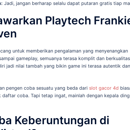
n:
Jadi, jangan berharap selalu dapat putaran gratis tiap ma
awarkan Playtech Franki
even
rancang untuk memberikan pengalaman yang menyenangkan
, sampai gameplay, semuanya terasa komplit dan berkualitas
ri jadi nilai tambah yang bikin game ini terasa autentik da
dan pengen coba sesuatu yang beda dari
slot gacor 4d
bias
 daftar coba. Tapi tetap ingat, mainlah dengan kepala ding
ba Keberuntungan di