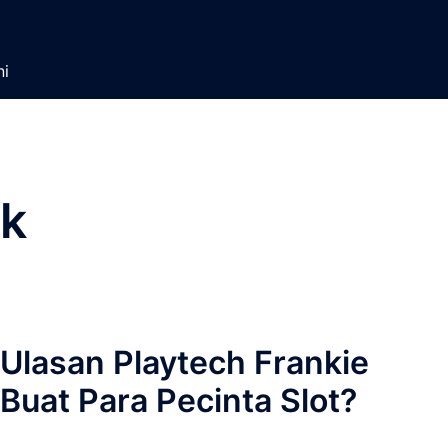
ni
ik
Ulasan Playtech Frankie
Buat Para Pecinta Slot?