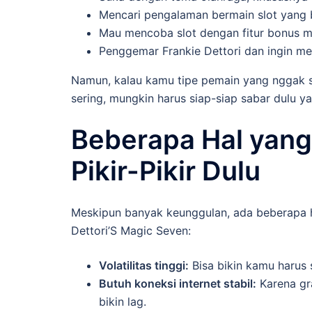
Mencari pengalaman bermain slot yang 
Mau mencoba slot dengan fitur bonus m
Penggemar Frankie Dettori dan ingin me
Namun, kalau kamu tipe pemain yang nggak su
sering, mungkin harus siap-siap sabar dulu ya
Beberapa Hal yang
Pikir-Pikir Dulu
Meskipun banyak keunggulan, ada beberapa ha
Dettori’S Magic Seven:
Volatilitas tinggi:
Bisa bikin kamu harus
Butuh koneksi internet stabil:
Karena gra
bikin lag.