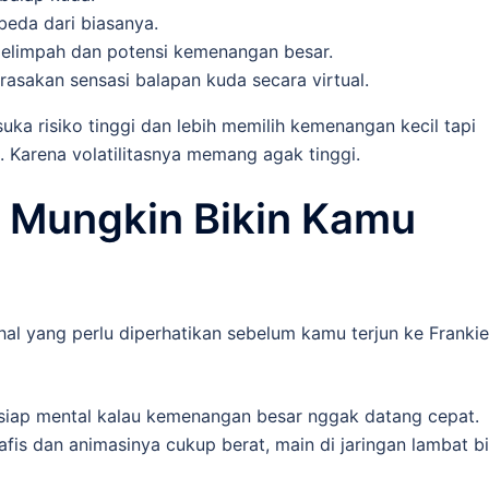
beda dari biasanya.
elimpah dan potensi kemenangan besar.
rasakan sensasi balapan kuda secara virtual.
ka risiko tinggi dan lebih memilih kemenangan kecil tapi
. Karena volatilitasnya memang agak tinggi.
 Mungkin Bikin Kamu
l yang perlu diperhatikan sebelum kamu terjun ke Frankie
 siap mental kalau kemenangan besar nggak datang cepat.
fis dan animasinya cukup berat, main di jaringan lambat b