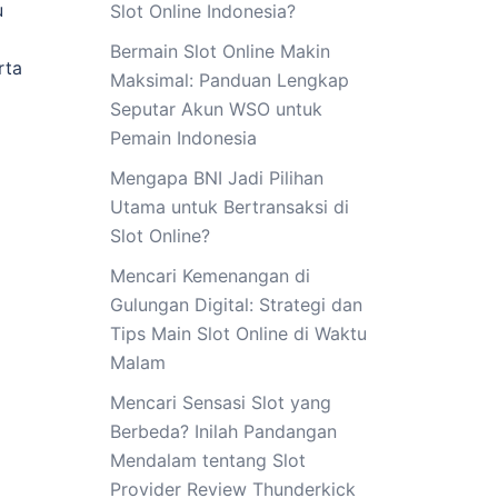
u
Slot Online Indonesia?
Bermain Slot Online Makin
rta
Maksimal: Panduan Lengkap
Seputar Akun WSO untuk
Pemain Indonesia
Mengapa BNI Jadi Pilihan
Utama untuk Bertransaksi di
Slot Online?
Mencari Kemenangan di
Gulungan Digital: Strategi dan
Tips Main Slot Online di Waktu
Malam
Mencari Sensasi Slot yang
Berbeda? Inilah Pandangan
Mendalam tentang Slot
Provider Review Thunderkick