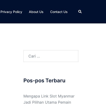
Cari
Privacy Policy
About Us
Contact Us
Cari
untuk:
Pos-pos Terbaru
Mengapa Link Slot Myanmar
Jadi Pilihan Utama Pemain