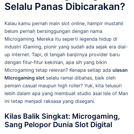
Selalu Panas Dibicarakan?
Kalau kamu pernah main slot online, hampir mustahil
belum pernah bersinggungan dengan nama
Microgaming. Mereka itu seperti legenda hidup di
industri iGaming, pionir yang sudah ada sejak era dial-
up internet. Tapi, di tengah banjirnya provider baru
dengan fitur-fitur kekinian, apa sih yang bikin
Microgaming tetap relevan? Kenapa setiap ada
ulasan
Microgaming slot
selalu ramai dibahas, baik oleh
pemain casual maupun high roller? Yuk, kita telusuri
lebih dalam apa yang membuat studio asal Isle of Man
ini tetap menjadi raksasa yang disegani.
Kilas Balik Singkat: Microgaming,
Sang Pelopor Dunia Slot Digital