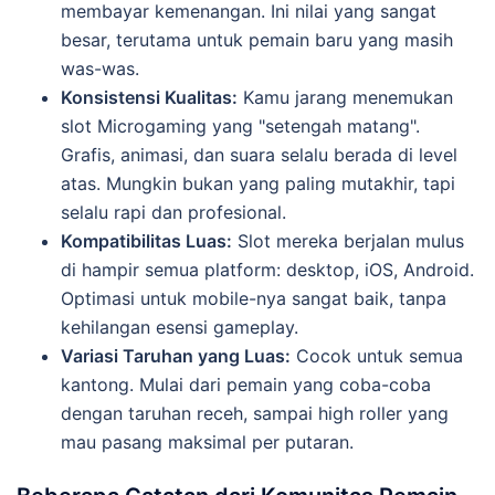
membayar kemenangan. Ini nilai yang sangat
besar, terutama untuk pemain baru yang masih
was-was.
Konsistensi Kualitas:
Kamu jarang menemukan
slot Microgaming yang "setengah matang".
Grafis, animasi, dan suara selalu berada di level
atas. Mungkin bukan yang paling mutakhir, tapi
selalu rapi dan profesional.
Kompatibilitas Luas:
Slot mereka berjalan mulus
di hampir semua platform: desktop, iOS, Android.
Optimasi untuk mobile-nya sangat baik, tanpa
kehilangan esensi gameplay.
Variasi Taruhan yang Luas:
Cocok untuk semua
kantong. Mulai dari pemain yang coba-coba
dengan taruhan receh, sampai high roller yang
mau pasang maksimal per putaran.