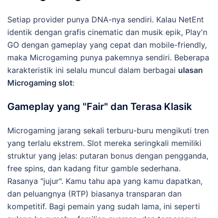
Setiap provider punya DNA-nya sendiri. Kalau NetEnt
identik dengan grafis cinematic dan musik epik, Play'n
GO dengan gameplay yang cepat dan mobile-friendly,
maka Microgaming punya pakemnya sendiri. Beberapa
karakteristik ini selalu muncul dalam berbagai
ulasan
Microgaming slot
:
Gameplay yang "Fair" dan Terasa Klasik
Microgaming jarang sekali terburu-buru mengikuti tren
yang terlalu ekstrem. Slot mereka seringkali memiliki
struktur yang jelas: putaran bonus dengan pengganda,
free spins, dan kadang fitur gamble sederhana.
Rasanya "jujur". Kamu tahu apa yang kamu dapatkan,
dan peluangnya (RTP) biasanya transparan dan
kompetitif. Bagi pemain yang sudah lama, ini seperti