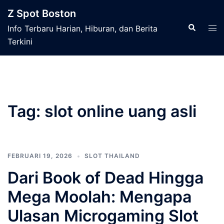
Langsung
Z Spot Boston
ke
Cari
Men
Info Terbaru Harian, Hiburan, dan Berita
isi
tog
Terkini
Tag:
slot online uang asli
FEBRUARI 19, 2026
SLOT THAILAND
Dari Book of Dead Hingga
Mega Moolah: Mengapa
Ulasan Microgaming Slot