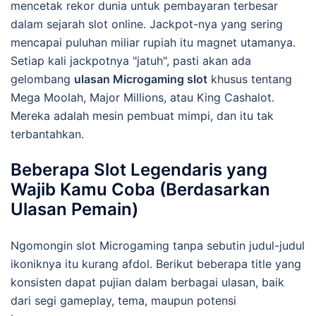
mencetak rekor dunia untuk pembayaran terbesar
dalam sejarah slot online. Jackpot-nya yang sering
mencapai puluhan miliar rupiah itu magnet utamanya.
Setiap kali jackpotnya "jatuh", pasti akan ada
gelombang
ulasan Microgaming slot
khusus tentang
Mega Moolah, Major Millions, atau King Cashalot.
Mereka adalah mesin pembuat mimpi, dan itu tak
terbantahkan.
Beberapa Slot Legendaris yang
Wajib Kamu Coba (Berdasarkan
Ulasan Pemain)
Ngomongin slot Microgaming tanpa sebutin judul-judul
ikoniknya itu kurang afdol. Berikut beberapa title yang
konsisten dapat pujian dalam berbagai ulasan, baik
dari segi gameplay, tema, maupun potensi