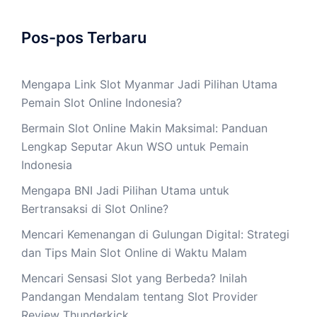
Pos-pos Terbaru
Mengapa Link Slot Myanmar Jadi Pilihan Utama
Pemain Slot Online Indonesia?
Bermain Slot Online Makin Maksimal: Panduan
Lengkap Seputar Akun WSO untuk Pemain
Indonesia
Mengapa BNI Jadi Pilihan Utama untuk
Bertransaksi di Slot Online?
Mencari Kemenangan di Gulungan Digital: Strategi
dan Tips Main Slot Online di Waktu Malam
Mencari Sensasi Slot yang Berbeda? Inilah
Pandangan Mendalam tentang Slot Provider
Review Thunderkick