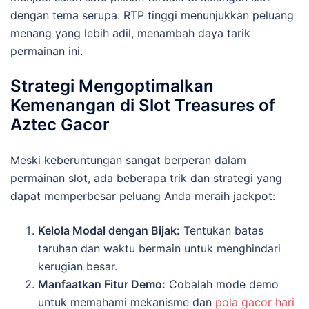
dengan tema serupa. RTP tinggi menunjukkan peluang
menang yang lebih adil, menambah daya tarik
permainan ini.
Strategi Mengoptimalkan
Kemenangan di Slot Treasures of
Aztec Gacor
Meski keberuntungan sangat berperan dalam
permainan slot, ada beberapa trik dan strategi yang
dapat memperbesar peluang Anda meraih jackpot:
Kelola Modal dengan Bijak:
Tentukan batas
taruhan dan waktu bermain untuk menghindari
kerugian besar.
Manfaatkan Fitur Demo:
Cobalah mode demo
untuk memahami mekanisme dan
pola gacor hari