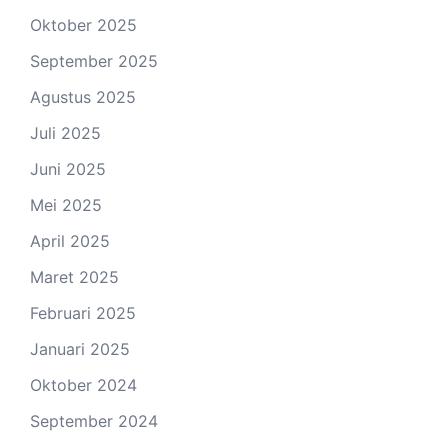
Oktober 2025
September 2025
Agustus 2025
Juli 2025
Juni 2025
Mei 2025
April 2025
Maret 2025
Februari 2025
Januari 2025
Oktober 2024
September 2024