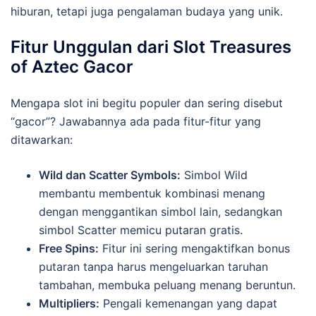
hiburan, tetapi juga pengalaman budaya yang unik.
Fitur Unggulan dari Slot Treasures
of Aztec Gacor
Mengapa slot ini begitu populer dan sering disebut
“gacor”? Jawabannya ada pada fitur-fitur yang
ditawarkan:
Wild dan Scatter Symbols:
Simbol Wild
membantu membentuk kombinasi menang
dengan menggantikan simbol lain, sedangkan
simbol Scatter memicu putaran gratis.
Free Spins:
Fitur ini sering mengaktifkan bonus
putaran tanpa harus mengeluarkan taruhan
tambahan, membuka peluang menang beruntun.
Multipliers:
Pengali kemenangan yang dapat