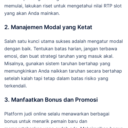
memulai, lakukan riset untuk mengetahui nilai RTP slot
yang akan Anda mainkan.
2. Manajemen Modal yang Ketat
Salah satu kunci utama sukses adalah mengatur modal
dengan baik. Tentukan batas harian, jangan terbawa
emosi, dan buat strategi taruhan yang masuk akal.
Misalnya, gunakan sistem taruhan bertahap yang
memungkinkan Anda naikkan taruhan secara bertahap
setelah kalah tapi tetap dalam batas risiko yang
terkendali.
3. Manfaatkan Bonus dan Promosi
Platform judi online selalu menawarkan berbagai
bonus untuk menarik pemain baru dan