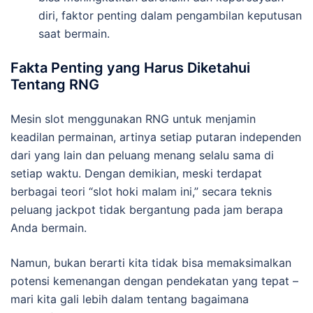
diri, faktor penting dalam pengambilan keputusan
saat bermain.
Fakta Penting yang Harus Diketahui
Tentang RNG
Mesin slot menggunakan RNG untuk menjamin
keadilan permainan, artinya setiap putaran independen
dari yang lain dan peluang menang selalu sama di
setiap waktu. Dengan demikian, meski terdapat
berbagai teori “slot hoki malam ini,” secara teknis
peluang jackpot tidak bergantung pada jam berapa
Anda bermain.
Namun, bukan berarti kita tidak bisa memaksimalkan
potensi kemenangan dengan pendekatan yang tepat –
mari kita gali lebih dalam tentang bagaimana