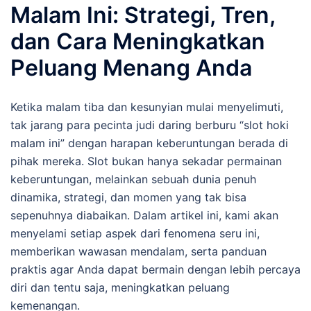
Malam Ini: Strategi, Tren,
dan Cara Meningkatkan
Peluang Menang Anda
Ketika malam tiba dan kesunyian mulai menyelimuti,
tak jarang para pecinta judi daring berburu “slot hoki
malam ini” dengan harapan keberuntungan berada di
pihak mereka. Slot bukan hanya sekadar permainan
keberuntungan, melainkan sebuah dunia penuh
dinamika, strategi, dan momen yang tak bisa
sepenuhnya diabaikan. Dalam artikel ini, kami akan
menyelami setiap aspek dari fenomena seru ini,
memberikan wawasan mendalam, serta panduan
praktis agar Anda dapat bermain dengan lebih percaya
diri dan tentu saja, meningkatkan peluang
kemenangan.