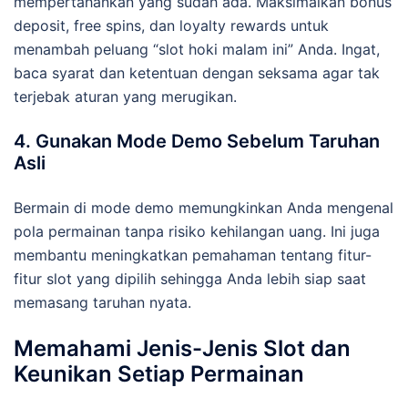
mempertahankan yang sudah ada. Maksimalkan bonus
deposit, free spins, dan loyalty rewards untuk
menambah peluang “slot hoki malam ini” Anda. Ingat,
baca syarat dan ketentuan dengan seksama agar tak
terjebak aturan yang merugikan.
4. Gunakan Mode Demo Sebelum Taruhan
Asli
Bermain di mode demo memungkinkan Anda mengenal
pola permainan tanpa risiko kehilangan uang. Ini juga
membantu meningkatkan pemahaman tentang fitur-
fitur slot yang dipilih sehingga Anda lebih siap saat
memasang taruhan nyata.
Memahami Jenis-Jenis Slot dan
Keunikan Setiap Permainan