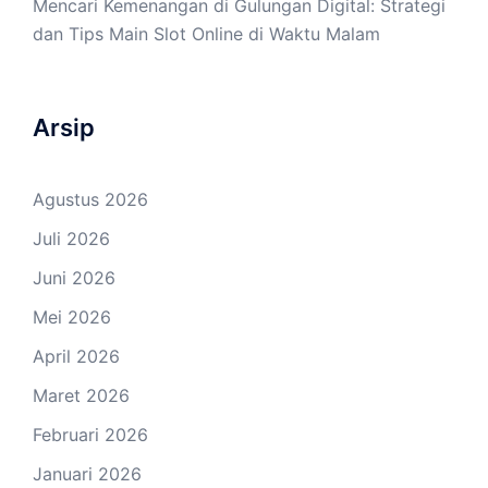
Mencari Kemenangan di Gulungan Digital: Strategi
dan Tips Main Slot Online di Waktu Malam
Arsip
Agustus 2026
Juli 2026
Juni 2026
Mei 2026
April 2026
Maret 2026
Februari 2026
Januari 2026