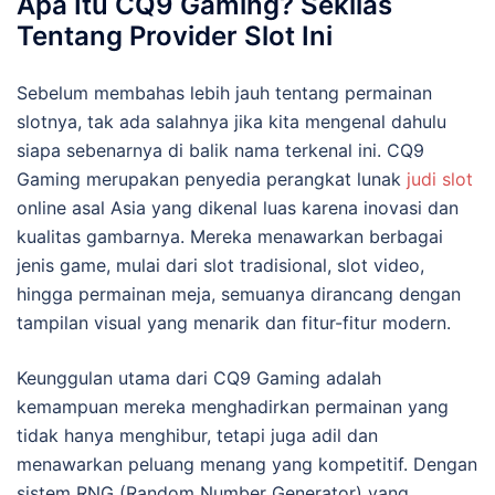
Apa Itu CQ9 Gaming? Sekilas
Tentang Provider Slot Ini
Sebelum membahas lebih jauh tentang permainan
slotnya, tak ada salahnya jika kita mengenal dahulu
siapa sebenarnya di balik nama terkenal ini. CQ9
Gaming merupakan penyedia perangkat lunak
judi slot
online asal Asia yang dikenal luas karena inovasi dan
kualitas gambarnya. Mereka menawarkan berbagai
jenis game, mulai dari slot tradisional, slot video,
hingga permainan meja, semuanya dirancang dengan
tampilan visual yang menarik dan fitur-fitur modern.
Keunggulan utama dari CQ9 Gaming adalah
kemampuan mereka menghadirkan permainan yang
tidak hanya menghibur, tetapi juga adil dan
menawarkan peluang menang yang kompetitif. Dengan
sistem RNG (Random Number Generator) yang