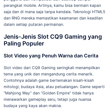
perangkat mobile. Artinya, kamu bisa bermain kapan
saja dan di mana saja tanpa kendala. Teknologi HTML5
dan RNG mereka memastikan keamanan dan keadilan
dalam setiap putaran permainan.
Jenis-Jenis Slot CQ9 Gaming yang
Paling Populer
Slot Video yang Penuh Warna dan Cerita
Slot video dari CQ9 Gaming seringkali menampilkan
tema yang unik dan mengandung cerita menarik.
Contohnya adalah game bertemakan kisah-kisah
mitologi, budaya Asia, atau petualangan. Game seperti
“Mahjong Way” dan “Golden Empire” tidak hanya
menawarkan gameplay seru, tetapi juga nuansa
budaya yang kaya akan makna.