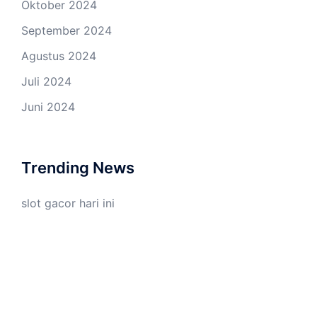
Oktober 2024
September 2024
Agustus 2024
Juli 2024
Juni 2024
Trending News
slot gacor hari ini