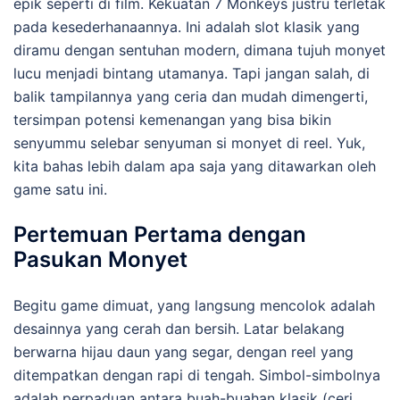
epik seperti di film. Kekuatan 7 Monkeys justru terletak
pada kesederhanaannya. Ini adalah slot klasik yang
diramu dengan sentuhan modern, dimana tujuh monyet
lucu menjadi bintang utamanya. Tapi jangan salah, di
balik tampilannya yang ceria dan mudah dimengerti,
tersimpan potensi kemenangan yang bisa bikin
senyummu selebar senyuman si monyet di reel. Yuk,
kita bahas lebih dalam apa saja yang ditawarkan oleh
game satu ini.
Pertemuan Pertama dengan
Pasukan Monyet
Begitu game dimuat, yang langsung mencolok adalah
desainnya yang cerah dan bersih. Latar belakang
berwarna hijau daun yang segar, dengan reel yang
ditempatkan dengan rapi di tengah. Simbol-simbolnya
adalah perpaduan antara buah-buahan klasik (ceri,