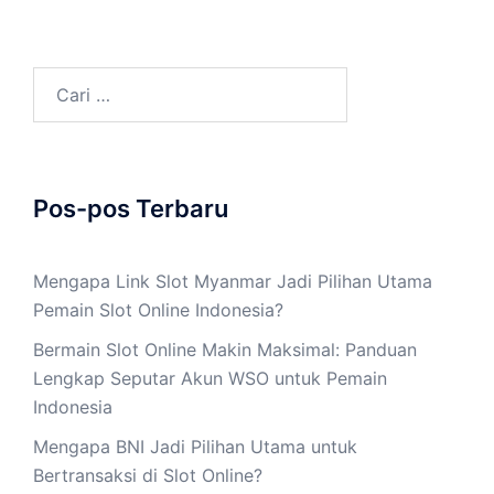
Cari
untuk:
Pos-pos Terbaru
Mengapa Link Slot Myanmar Jadi Pilihan Utama
Pemain Slot Online Indonesia?
Bermain Slot Online Makin Maksimal: Panduan
Lengkap Seputar Akun WSO untuk Pemain
Indonesia
Mengapa BNI Jadi Pilihan Utama untuk
Bertransaksi di Slot Online?