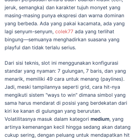
jeruk, semangka) dan karakter tujuh monyet yang
masing-masing punya ekspresi dan warna dominan
yang berbeda. Ada yang pakai kacamata, ada yang
lagi senyum-senyum,
colek77
ada yang terlihat
bingung—semuanya menghadirkan suasana yang
playful dan tidak terlalu serius.
Dari sisi teknis, slot ini menggunakan konfigurasi
standar yang nyaman: 7 gulungan, 7 baris, dan yang
menarik, memiliki 49 cara untuk menang (paylines).
Jadi, meski tampilannya seperti grid, cara hit-nya
mengikuti sistem "ways to win" dimana simbol yang
sama harus mendarat di posisi yang berdekatan dari
kiri ke kanan di gulungan yang berurutan.
Volatilitasnya masuk dalam kategori
medium
, yang
artinya kemenangan kecil hingga sedang akan datang
cukup sering, dengan peluang untuk mendapatkan hit