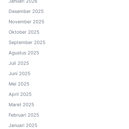
Januari 2026
Desember 2025
November 2025
Oktober 2025
September 2025
Agustus 2025
Juli 2025
Juni 2025
Mei 2025
April 2025
Maret 2025
Februari 2025
Januari 2025