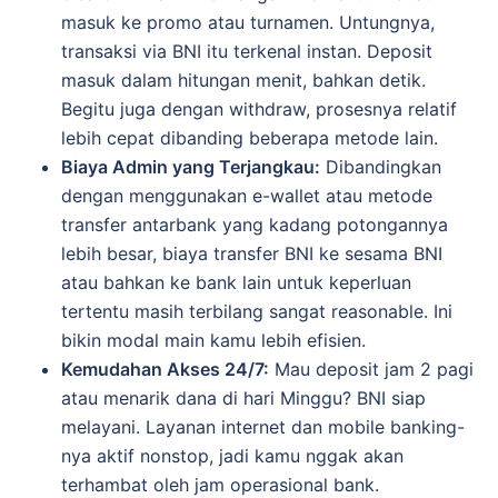
masuk ke promo atau turnamen. Untungnya,
transaksi via BNI itu terkenal instan. Deposit
masuk dalam hitungan menit, bahkan detik.
Begitu juga dengan withdraw, prosesnya relatif
lebih cepat dibanding beberapa metode lain.
Biaya Admin yang Terjangkau:
Dibandingkan
dengan menggunakan e-wallet atau metode
transfer antarbank yang kadang potongannya
lebih besar, biaya transfer BNI ke sesama BNI
atau bahkan ke bank lain untuk keperluan
tertentu masih terbilang sangat reasonable. Ini
bikin modal main kamu lebih efisien.
Kemudahan Akses 24/7:
Mau deposit jam 2 pagi
atau menarik dana di hari Minggu? BNI siap
melayani. Layanan internet dan mobile banking-
nya aktif nonstop, jadi kamu nggak akan
terhambat oleh jam operasional bank.