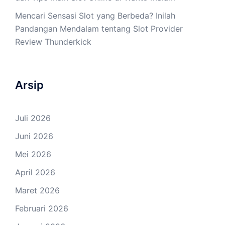
Mencari Sensasi Slot yang Berbeda? Inilah
Pandangan Mendalam tentang Slot Provider
Review Thunderkick
Arsip
Juli 2026
Juni 2026
Mei 2026
April 2026
Maret 2026
Februari 2026