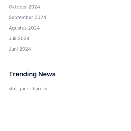
Oktober 2024
September 2024
Agustus 2024
Juli 2024
Juni 2024
Trending News
slot gacor hari ini