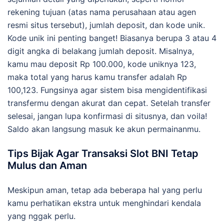
rekening tujuan (atas nama perusahaan atau agen
resmi situs tersebut), jumlah deposit, dan kode unik.
Kode unik ini penting banget! Biasanya berupa 3 atau 4
digit angka di belakang jumlah deposit. Misalnya,
kamu mau deposit Rp 100.000, kode uniknya 123,
maka total yang harus kamu transfer adalah Rp
100,123. Fungsinya agar sistem bisa mengidentifikasi
transfermu dengan akurat dan cepat. Setelah transfer
selesai, jangan lupa konfirmasi di situsnya, dan voila!
Saldo akan langsung masuk ke akun permainanmu.
Tips Bijak Agar Transaksi Slot BNI Tetap
Mulus dan Aman
Meskipun aman, tetap ada beberapa hal yang perlu
kamu perhatikan ekstra untuk menghindari kendala
yang nggak perlu.