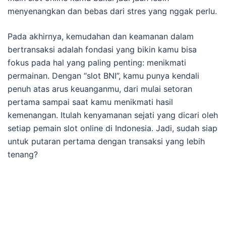
menyenangkan dan bebas dari stres yang nggak perlu.
Pada akhirnya, kemudahan dan keamanan dalam
bertransaksi adalah fondasi yang bikin kamu bisa
fokus pada hal yang paling penting: menikmati
permainan. Dengan “slot BNI”, kamu punya kendali
penuh atas arus keuanganmu, dari mulai setoran
pertama sampai saat kamu menikmati hasil
kemenangan. Itulah kenyamanan sejati yang dicari oleh
setiap pemain slot online di Indonesia. Jadi, sudah siap
untuk putaran pertama dengan transaksi yang lebih
tenang?