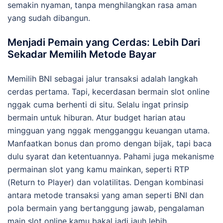
semakin nyaman, tanpa menghilangkan rasa aman
yang sudah dibangun.
Menjadi Pemain yang Cerdas: Lebih Dari
Sekadar Memilih Metode Bayar
Memilih BNI sebagai jalur transaksi adalah langkah
cerdas pertama. Tapi, kecerdasan bermain slot online
nggak cuma berhenti di situ. Selalu ingat prinsip
bermain untuk hiburan. Atur budget harian atau
mingguan yang nggak mengganggu keuangan utama.
Manfaatkan bonus dan promo dengan bijak, tapi baca
dulu syarat dan ketentuannya. Pahami juga mekanisme
permainan slot yang kamu mainkan, seperti RTP
(Return to Player) dan volatilitas. Dengan kombinasi
antara metode transaksi yang aman seperti BNI dan
pola bermain yang bertanggung jawab, pengalaman
main slot online kamu bakal jadi jauh lebih